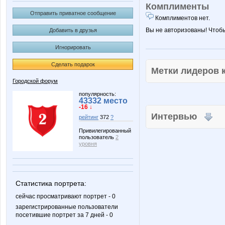
Комплименты
Отправить приватное сообщение
Комплиментов нет.
Вы не авторизованы! Чтоб
Добавить в друзья
Игнорировать
Сделать подарок
Метки лидеров
Городской форум
популярность:
43332 место
-16 ↓
Интервью
рейтинг
372
?
Привилегированный
пользователь
2
уровня
Статистика портрета:
сейчас просматривают портрет - 0
зарегистрированные пользователи
посетившие портрет за 7 дней - 0